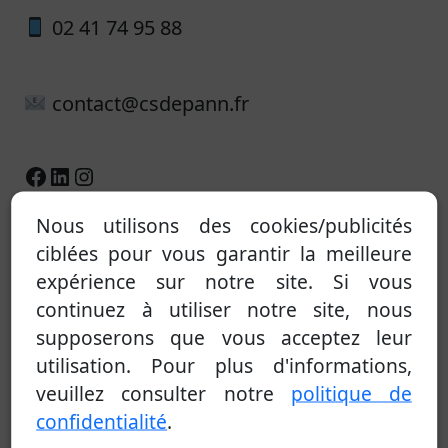
02 41 74 95 88
contact@csdepann.fr
Facebook
LinkedIn
Instagram
Nous utilisons des cookies/publicités
Prénom - Nom
*
ciblées pour vous garantir la meilleure
expérience sur notre site. Si vous
continuez à utiliser notre site, nous
First
Last
supposerons que vous acceptez leur
Société
utilisation. Pour plus d'informations,
veuillez consulter notre
politique de
confidentialité
.
Téléphone