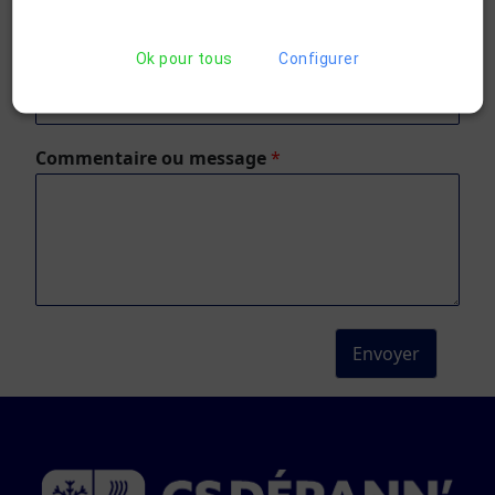
Ok pour tous
Configurer
E-mail
*
Commentaire ou message
*
Envoyer