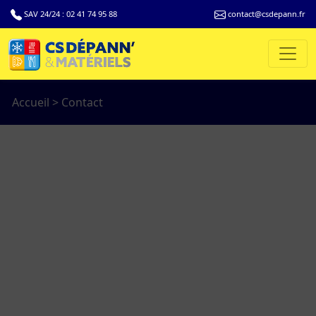
SAV 24/24 :
02 41 74 95 88
contact@csdepann.fr
Accueil
>
Contact