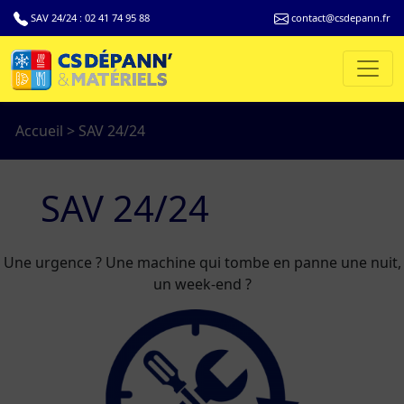
SAV 24/24 :
02 41 74 95 88
contact@csdepann.fr
Accueil
>
SAV 24/24
SAV 24/24
Une urgence ? Une machine qui tombe en panne une nuit,
un week-end ?